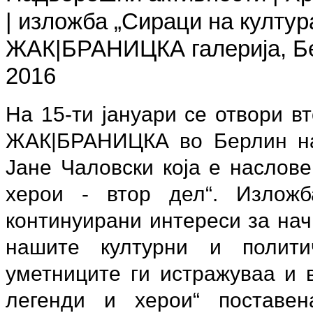
| изложба
„
Сираци на култура
ЖАК|БРАНИЦКА галерија, Бер
2016
На 15-ти јануари се отвори в
ЖАК|БРАНИЦКА во Берлин на
Јане Чаловски која е наслове
херои - втор дел“. Излож
континуирани интереси за нач
нашите културни и полити
уметниците ги истражуваа и 
легенди и херои“ поставен