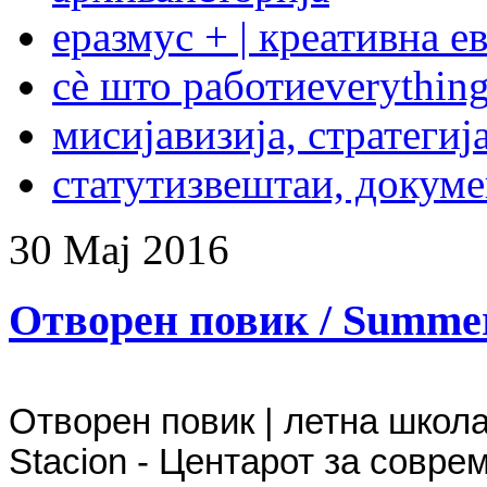
еразмус + | креативна е
сѐ што работи
everything
мисија
визија, стратегиј
статут
извештаи, докум
30
Мај
2016
Отворен повик / Summer 
Отворен повик | летна школа
Stacion - Центарот за соврем