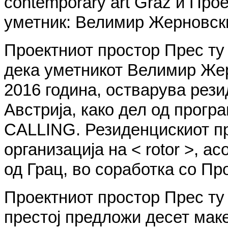
contemporary art Graz и Прое
уметник: Велимир Жерновски
Проектниот простор Прес ту 
дека уметникот Велимир Жер
2016 година, остварува рези
Австрија, како дел од прог
CALLING. Резиденцискиот пр
организација на < rotor >, а
од Грац, во соработка со Пр
Проектниот простор Прес ту 
престој предложи десет мак