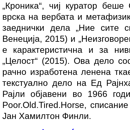
„Кроника“, чиј куратор беше
врска на вербата и метафизик
заеднички дела „Ние сите с
Венеција, 2015) и „Неизговоре
е карактеристична и за нив
„Целост“ (2015). Ова дело с
рачно изработена ленена тка
текстуално дело на Ед Рајнх
Рајли објавени во 1966 год
Poor.Old.Tired.Horse, списание
Јан Хамилтон Финли.