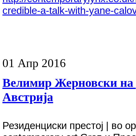
credible-a-talk-with-yane-calo
01
Апр
2016
Велимир Жерновски на 
Австрија
Резиденциски престој | во орг