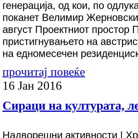
генерација, од кои, по одлу
поканет Велимир Жерновски.
август Проектниот простор П
пристигнувањето на австрис
на едномесечен резиденциски
прочитај повеќе
16
Јан
2016
Сираци на културата, ле
Надворешни активности | Х