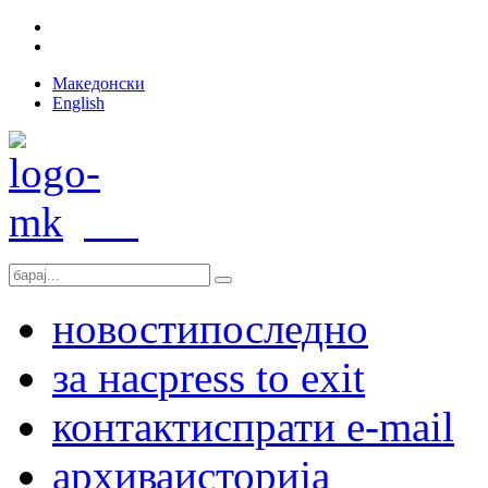
Македонски
English
новости
последно
за нас
press to exit
контакт
испрати e-mail
архива
историја