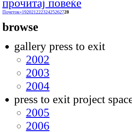
прочитај повеќе
Почеток
«
19
20
21
22
23
24
25
26
27
28
browse
gallery press to exit
2002
2003
2004
press to exit project spac
2005
2006