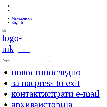
Македонски
English
новости
последно
за нас
press to exit
контакт
испрати e-mail
архива
историја