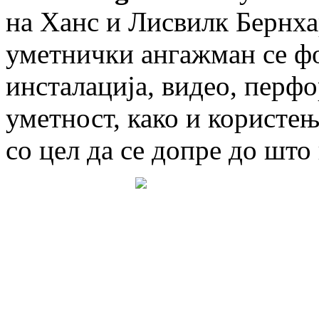
на Ханс и Лисвилк Бернха
уметнички ангажман се фо
инсталација, видео, перф
уметност, како и користе
со цел да се допре до што