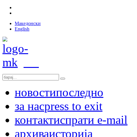
Македонски
English
новости
последно
за нас
press to exit
контакт
испрати e-mail
архива
историја