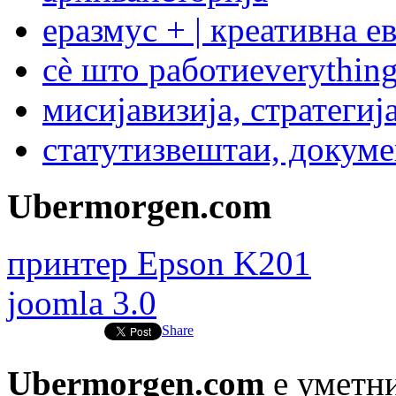
еразмус + | креативна е
сѐ што работи
everything
мисија
визија, стратегиј
статут
извештаи, докум
Ubermorgen.com
принтер Epson K201
joomla 3.0
Share
Ubermorgen.com
е уметни