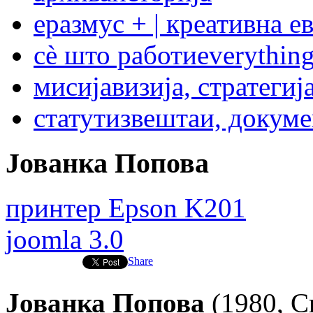
еразмус + | креативна е
сѐ што работи
everything
мисија
визија, стратегиј
статут
извештаи, докум
Јованка Попова
принтер Epson K201
joomla 3.0
Share
Јованка Попова
(1980, С