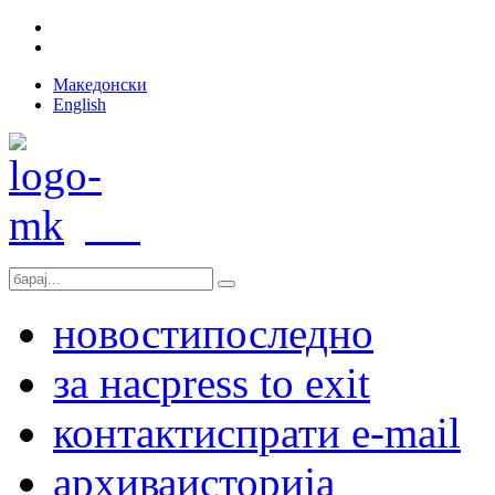
Македонски
English
новости
последно
за нас
press to exit
контакт
испрати e-mail
архива
историја