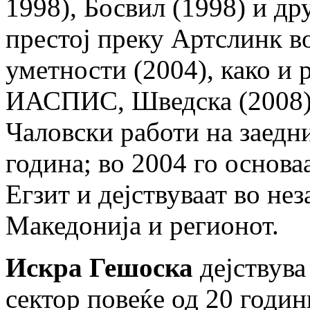
1998), Босвил (1998) и др
престој преку Артслинк в
уметности (2004), како и 
ИАСПИС, Шведска (2008).
Чаловски работи на заедн
година; во 2004 го основа
Егзит и дејствуваат во не
Mакедонија и регионот.
Искра Гешоска
дејствува
сектор повеќе од 20 годин