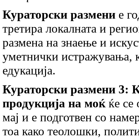
Кураторски размени
е го
третира локалната и реги
размена на знаење и искус
уметнички истражувања, 
едукација.
Кураторски размени 3: 
продукција на моќ
ќе се 
мај и е подготвен со наме
тоа како теолошки, полит