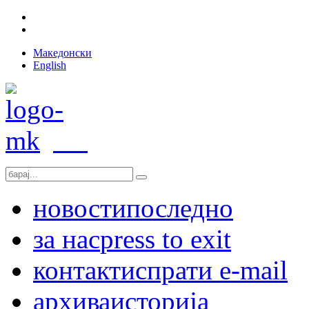
Македонски
English
новости
последно
за нас
press to exit
контакт
испрати e-mail
архива
историја