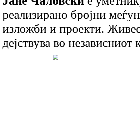
Јане Чаловски
е уметник,
реализирано бројни меѓун
изложби и проекти. Живее
дејствува во независниот 