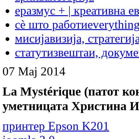
еразмус + | креативна е
сѐ што работи
everything
мисија
визија, стратегиј
статут
извештаи, докум
07
Мај
2014
La Mystérique (патот ко
уметницата Христина И
принтер Epson K201