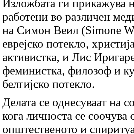
Изложбата ги прикажува н
работени во различен мед
на Симон Веил (Simone We
еврејско потекло, христи
активистка, и Лис Иригаре
феминистка, филозоф и ку
белгијско потекло.
Делата се однесуваат на 
кога личноста се соочува 
општественото и спиритуа