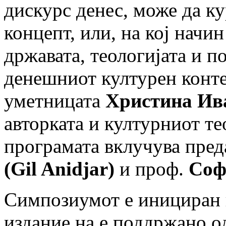
дискурс денес, може да к
концепт, или, на кој начи
државата, теологијата и п
денешниот културен конте
уметницата
Христина Ив
авторката и културниот т
програмата вклучува пре
(Gil Anidjar)
и проф.
Соф
Симпозиумот е инициран 
издание на е поддржанo о