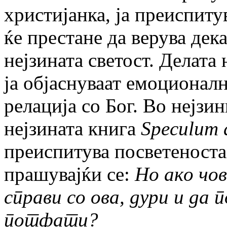
христијанка, ја преиспитув
ќе престане да верува дек
нејзината светост. Делата
ја објаснуваат емоционалн
релација со Бог. Во нејзи
нејзината книга
Speculum 
преиспитува посветеноста 
прашувајќи се:
Но ако чов
справи со ова, дури и да 
потфати?