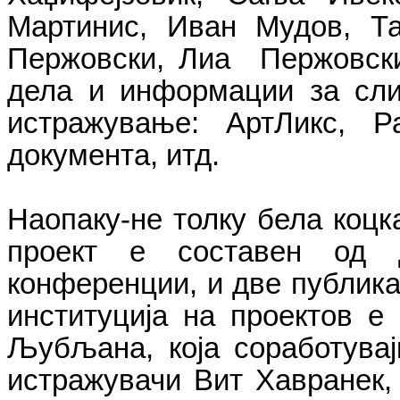
Мартинис, Иван Мудов, Та
Пержовски, Лиа Пержовски
дела и информации за сли
истражување: АртЛикс, Ра
документа, итд.
Наопаку-не толку бела коцка
проект е составен од 
конференции, и две публика
институција на проектов е 
Љубљана, која соработувај
истражувачи Вит Хавранек,