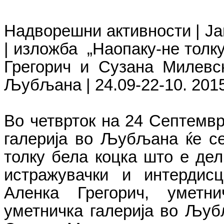
Надворешни активности | Ј
| изложба „
Наопаку-не толку
Грегорич и Сузана Милевс
Љубљана
|
24.09-22-10.
2015
Во четврток на 24 Септемвр
галерија во Љубљана ќе се
толку бела коцка што е дел
истражувачки и интердис
Аленка Грегорич, уметн
уметничка галерија во Љубља