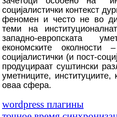
зачетоци особено на ``и
социјалистички контекст дур
феномен и често не во ди
теми на институционална
западно-европската ум
економските околности 
социјалистички (и пост-соци
продуцираат суштински раз
уметниците, институциите, 
оваа сфера.
wordpress плагины
точное время синхрониза