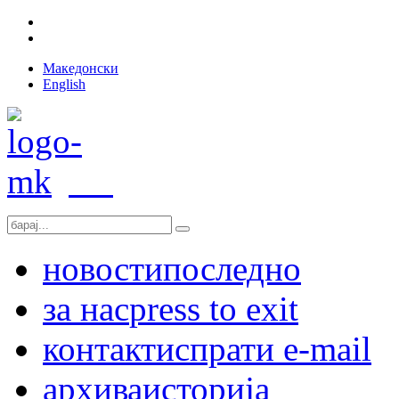
Македонски
English
новости
последно
за нас
press to exit
контакт
испрати e-mail
архива
историја