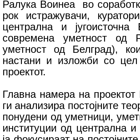
Ралука Воинеа во соработка
рок истражувачи, куратор
централна и југоисточна
современа уметност од 
уметност од Белград), ко
настани и изложби со цел
проектот.
Главна намера на проектот 
ги анализира постојните тео
понудени од уметници, умет
институции од централна и 
ја фокусираат на постојнит