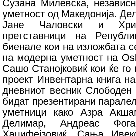
Сузана Милевска, независ
уметност од Македонија.
Дел
Јане Чаловски и Хрис
претставници на Републи
биенале кои на изложбата с
на модерна уметност на Osk
Сашо Станојковиќ кои ќе го
проект Инвентарна книга на
дневниот весник Слободен п
бидат презентирани паралел
уметници како Азра Акшам
Делимар, Андреас Фог
Хаџифејзовиќ, Сања Ивек