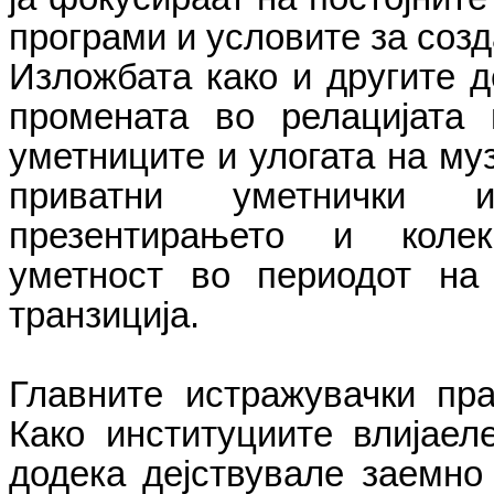
програми и условите за соз
Изложбата како и другите д
промената во релацијата 
уметниците и улогата на муз
приватни уметнички и
презентирањето и коле
уметност во периодот на 
транзиција.
Главните истражувачки пр
Како институциите влијаел
додека дејствувале заемно