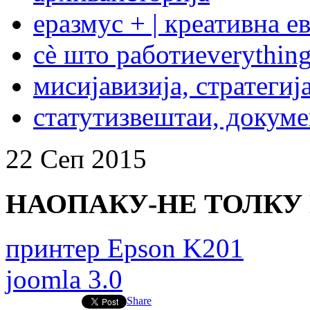
еразмус + | креативна е
сѐ што работи
everything
мисија
визија, стратегиј
статут
извештаи, докум
22
Сеп
2015
НАОПАКУ-НЕ ТОЛКУ
принтер Epson K201
joomla 3.0
Share