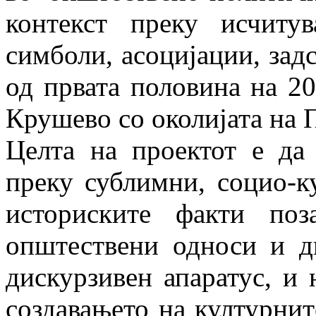
контекст преку исчиту
симболи, асоцијации, зад
од првата половина на 20
Крушево со околијата на 
Целта на проектот е да 
преку сублимни, социо-к
историските факти поз
општествени односи и д
дискурзивен апаратус, и 
создавањето на културнит