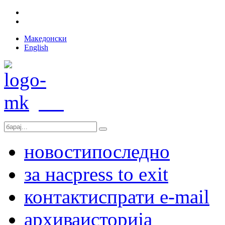
Македонски
English
новости
последно
за нас
press to exit
контакт
испрати e-mail
архива
историја