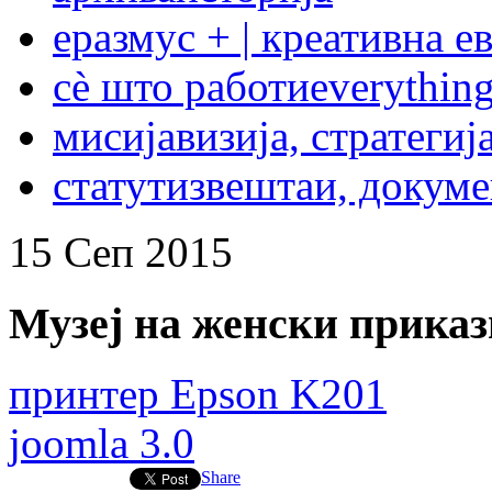
еразмус + | креативна е
сѐ што работи
everything
мисија
визија, стратегиј
статут
извештаи, докум
15
Сеп
2015
Музеј на женски прика
принтер Epson K201
joomla 3.0
Share