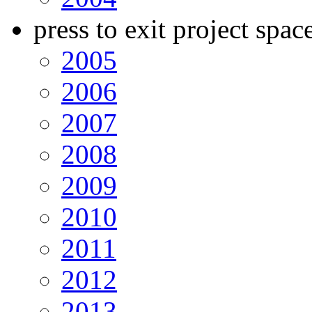
press to exit project spac
2005
2006
2007
2008
2009
2010
2011
2012
2013