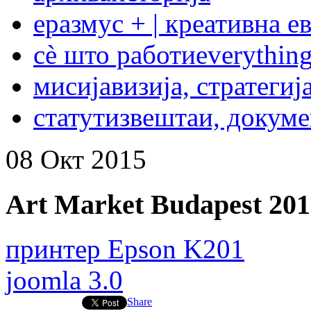
еразмус + | креативна е
сѐ што работи
everything
мисија
визија, стратегиј
статут
извештаи, докум
08
Окт
2015
Art Market Budapest 201
принтер Epson K201
joomla 3.0
Share