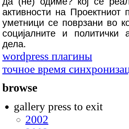
да (не) одиме? кој се реа
активности на Проектниот п
уметници се поврзани во ко
социјалните и политички 
дела.
wordpress плагины
точное время синхрониза
browse
gallery press to exit
2002