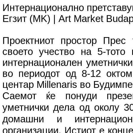
Интернационално претставу
Егзит (MK) | Art Market Budap
Проектниот простор Прес 
своето учество на 5-тото 
интернационален уметнички 
во периодот од 8-12 октом
центар Millenaris во Будим
Саемот ќе понуди презе
уметнички дела од околу 30
домашни и интернацио
организации. Истиот е конц