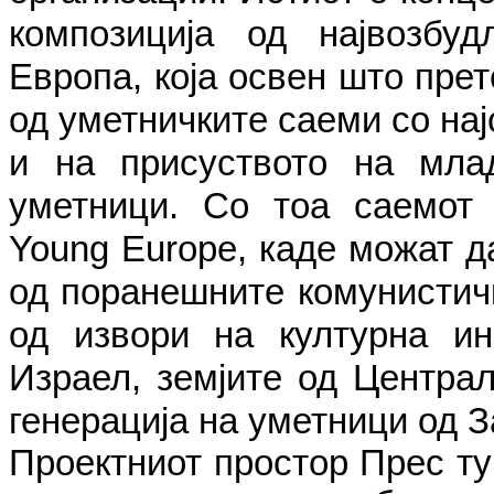
композиција од највозбу
Европа, која освен што пре
од уметничките саеми со нај
и на присуството на млад
уметници. Со тоа саемот 
Young Europe, каде можат д
од поранешните комунистичк
од извори на културна ин
Израел, земјите од Централ
генерација на уметници од З
Проектниот простор Прес ту