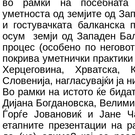
во рамки на посебната с
уметноста од земјите од Зап
и гостувачката балканска 
осум земји од Западен Балк
процес (особено по неговот
покрива уметнички практики
Херцеговина, Хрватска,
Словенија, нагласувајќи ја 
Во рамки на истото ќе бида
Дијана Богдановска, Велими
Ѓорѓе Јовановиќ и Јане 
етапните презентации на ра