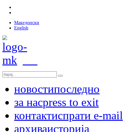
Македонски
English
новости
последно
за нас
press to exit
контакт
испрати e-mail
архива
историја