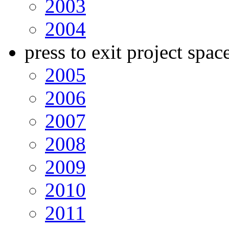
2003
2004
press to exit project spac
2005
2006
2007
2008
2009
2010
2011