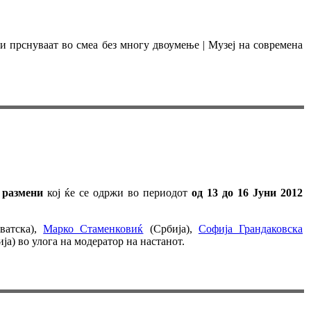
ки прснуваат во смеа без многу двоумење | Музеј на современа
 размени
кој ќе се одржи во периодот
од 13 до 16 Јуни 2012
вaтска),
Марко Стаменковиќ
(Србија),
Софија Грандаковска
а) во улога на модератор на настанот.