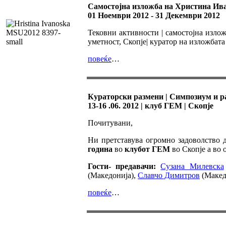
Самостојна изложба на Христина Ив
01 Ноември 2012 - 31 Декември 2012
Тековни активности | самостојна излож
уметност, Скопје| куратор на изложбат
повеќе
…
Кураторски размени | Симпозиум и 
13-16 .06. 2012 | клуб ГЕМ | Скопје
Почитувани,
Ни претставува огромно задоволство
година
во
клубот ГЕМ
во Скопје а во 
Гости- предавачи:
Сузана Милевска
(Македонија),
Славчо Димитров
(Макед
повеќе
…