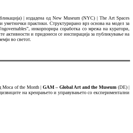
убликација) | издадена од New Museum (NYC) | The Art Spaces
 и уметнички практики. Структурирано врз основа на модел за
ngovernables”, инкорпорира соработка со мрежа на куратори,
ните активности и придонеси се инспирација за публикување на
емји во светот.
 Moca of the Month |
GAM – Global Art and the Museum
(DE) |
редизвиците на креирањето и управувањето со експериментални