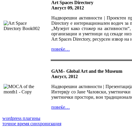
Art Spaces Directory
Август 09, 2012
Надворешни активности | Проектен п
Directory е интернационален водич за
„Музејот како стожер на активности“
организации и уметници од секаде низ 
Art Spaces Directory, ресурсен извор н
повеќе…
GAM– Global Art and the Museum
Август, 2012
Надворешни активности | Презентација
Интервју со Јане Чаловски, уметнички
уметнички простори, вон традиционалн
повеќе…
wordpress плагины
точное время синхронизация