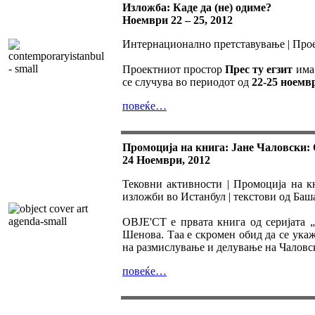
Изложба: Каде да (не) одиме?
Ноември 22 – 25, 2012
Интернационално претставување | Про
Проектниот простор
Прес ту егзит
има 
се случува во периодот од
22-25 ноемв
повеќе…
Промоција на книга: Јане Чаловски
24 Ноември, 2012
Тековни активности | Промоција на кн
изложби во Истанбул | текстови од Ба
OBJE'CT е првата книга од серијата 
Шенова. Таа е скромен обид да се ука
на размислување и делување на Чаловс
повеќе…