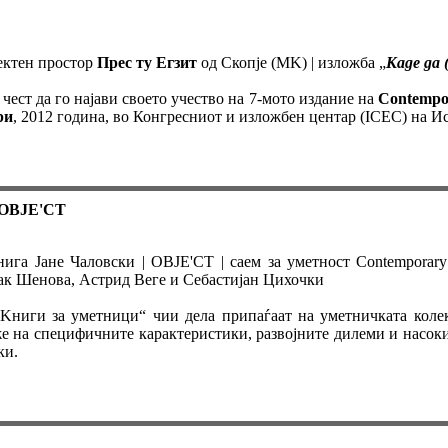
ектен простор
Прес ту Егзит
од Скопје (MK) | изложба „
Каде да 
чест да го најави своето учество на 7-мото издание на
Contempor
ри
, 2012 година, во Конгресниот и изложбен центар (ICEC) на Ис
: OBJE'CT
ига Јане Чаловски | OBJE'CT | саем за уметност Contemporary 
шак Шенова, Астрид Веге и Себастијан Цихочки
„Kниги за уметници“ чии дела припаѓаат на уметничката колек
же на специфичните карактеристики, развојните дилеми и насоки
ки.