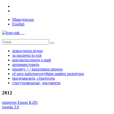
Македонски
English
новости
последно
за нас
press to exit
контакт
испрати e-mail
архива
историја
еразмус + | креативна европа
сѐ што работи
everything matters prototypes
мисија
визија, стратегија
статут
извештаи, документи
2012
принтер Epson K201
joomla 3.0