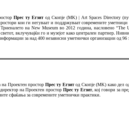
ростор
Прес ту Егзит
од Скопје (MK) | Art Spaces Directory (п
 простори кои ги негуваат и поддржуваат современите уметници
, Триеналето на New Museum во 2012 година, насловено “The U
светот, вклучувајќи го и музејот како централен партнер. Нив
а информации за над 400 независни уметнички организации од 96 з
 на Проектен простор
Прес ту Егзит
од Скопје (MK) како дел од
 директор на Проектен простор
Прес ту Егзит
, кој говори за п
ите сфаќања за современите уметнички практики.