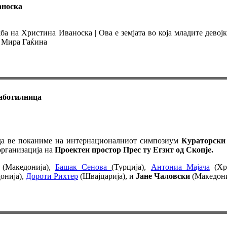
аноска
ба на Христина Иваноска | Ова е земјата во која младите девој
а Мира Гаќина
работилница
 да ве поканиме на интернационалниот симпозиум
Кураторски
организација на
Проектен простор Прес ту Егзит од Скопје.
(Македонија),
Башак Сенова
(Турција),
Антониа Мајача
(Хр
онија),
Дороти Рихтер
(Швајцарија), и
Јане Чаловски
(Македониј