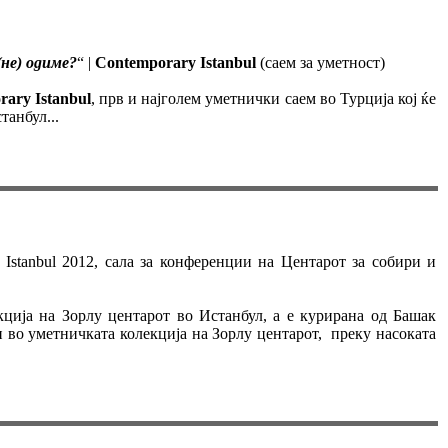
(не) одиме?
“ |
Contemporary Istanbul
(саем за уметност)
ary Istanbul
, прв и најголем уметнички саем во Турција кој ќе
танбул...
Istanbul 2012, сала за конференции на Центарот за собири и
ција на Зорлу центарот во Истанбул, а е курирана од Башак
 во уметничката колекција на Зорлу центарот, преку насоката