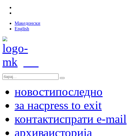
Македонски
English
новости
последно
за нас
press to exit
контакт
испрати e-mail
архива
историја