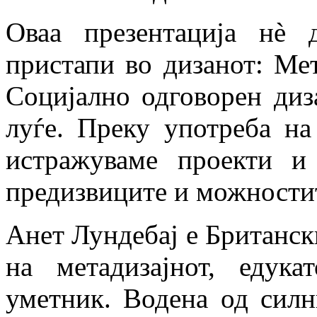
Оваа презентација нè 
пристапи во дизанот: Мет
Социјално одговорен диза
луѓе. Преку употреба н
истражуваме проекти и
предизвиците и можностит
Анет Лундебај е Британски
на метадизајнот, едук
уметник. Водена од силн