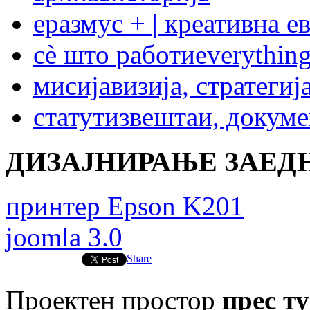
еразмус + | креативна е
сѐ што работи
everything
мисија
визија, стратегиј
статут
извештаи, докум
ДИЗАЈНИРАЊЕ ЗАЕДН
принтер Epson K201
joomla 3.0
Share
Проектен простор
прес ту