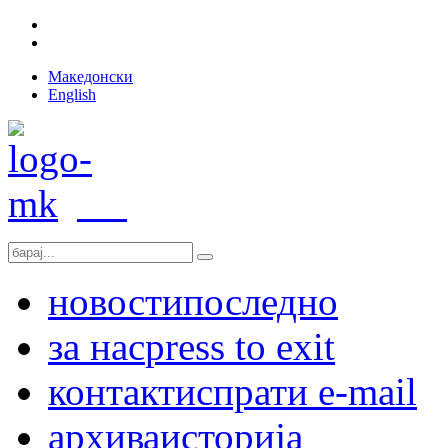
Македонски
English
новости
последно
за нас
press to exit
контакт
испрати e-mail
архива
историја