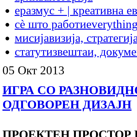
еразмус + | креативна е
сѐ што работи
everything
мисија
визија, стратегиј
статут
извештаи, докум
05
Окт
2013
ИГРА СО РАЗНОВИД
ОДГОВОРЕН ДИЗАЈН
ПРОЕКТЕН ПРОСТОР ПР