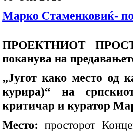
Марко Стаменковиќ- п
ПРОЕКТНИОТ ПРОС
поканува на предавањет
„Југот како место од к
курира)“ на српскио
критичар и куратор Ма
Место:
просторот Концеп