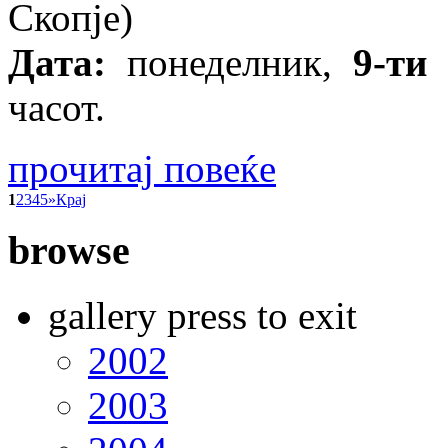
Скопје)
Дата:
понеделник,
9-ти
часот.
прочитај повеќе
1
2
3
4
5
»
Крај
browse
gallery press to exit
2002
2003