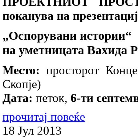
ПРОЕКТНИОТ ПРОС
поканува на презентаци
„Оспорувани истории“
на уметницата Вахида 
Место:
просторот Концеп
Скопје)
Дата:
петок,
6-ти септем
прочитај повеќе
18
Јул
2013