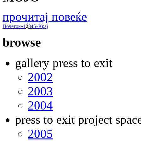
прочитај повеќе
Почеток
«
1
2
3
4
5
»
Крај
browse
gallery press to exit
2002
2003
2004
press to exit project spac
2005