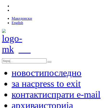
Македонски
English
новости
последно
за нас
press to exit
контакт
испрати e-mail
архива
историја