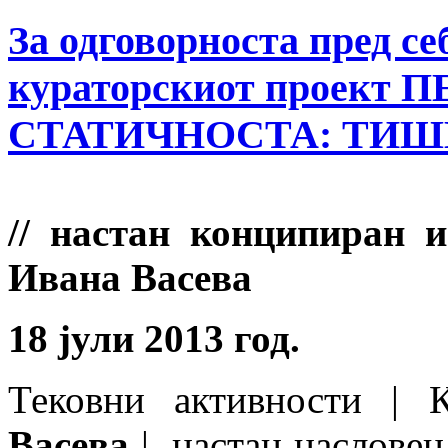
За одговорноста пред себ
кураторскиот проект
СТАТИЧНОСТА: ТИ
// настан конципиран 
Ивана Васева
18 јули 2013 год.
Тековни активности | 
Васева
| настан наслове