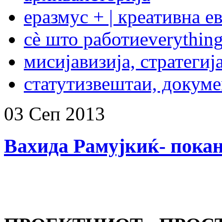
еразмус + | креативна е
сѐ што работи
everything
мисија
визија, стратегиј
статут
извештаи, докум
03
Сеп
2013
Вахида Рамујкиќ- пока