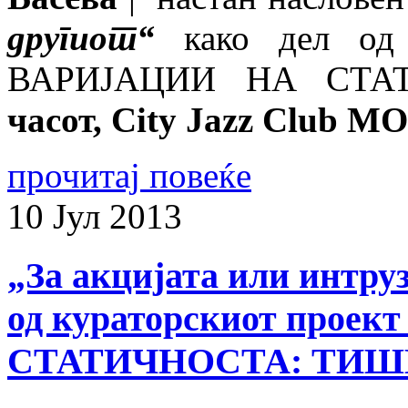
другиот“
како дел од 
ВАРИЈАЦИИ НА СТА
часот, City Jazz Club M
прочитај повеќе
10
Јул
2013
„За акцијата или интруз
од кураторскиот прое
СТАТИЧНОСТА: ТИ