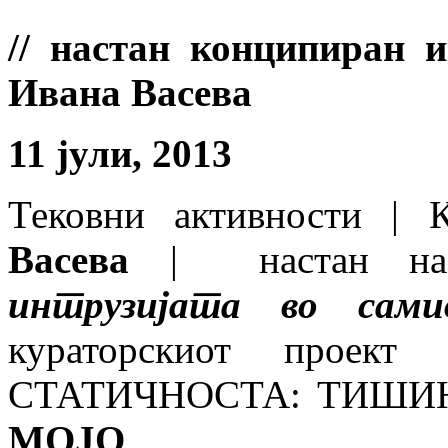
// настан конципиран 
Ивана Васева
11 јули, 2013
Тековни активности | 
Васева
| настан нас
интрузијата во сам
кураторскиот про
СТАТИЧНОСТА: ТИШИ
MОЈО