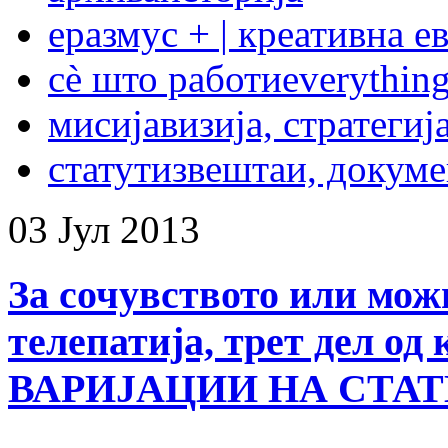
еразмус + | креативна е
сѐ што работи
everything
мисија
визија, стратегиј
статут
извештаи, докум
03
Јул
2013
За сочувството или мож
телепатија, трет дел о
ВАРИЈАЦИИ НА СТА