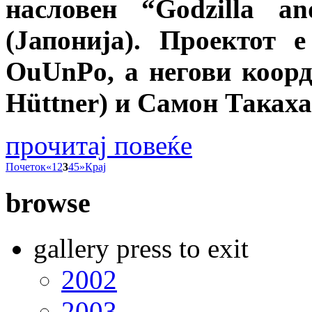
насловен “Godzilla a
(Јапонија). Проектот 
OuUnPo, а негови коор
Hüttner) и Самон Такаха
прочитај повеќе
Почеток
«
1
2
3
4
5
»
Крај
browse
gallery press to exit
2002
2003