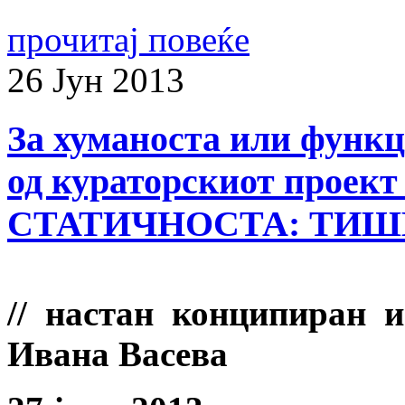
прочитај повеќе
26
Јун
2013
За хуманоста или функц
од кураторскиот прое
СТАТИЧНОСТА: ТИ
// настан конципиран 
Ивана Васева