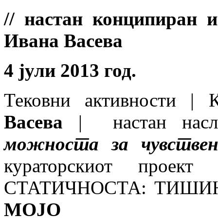
// настан конципиран 
Ивана Васева
4 јули 2013 год.
Тековни активности | 
Васева
| настан нас
можноста за чувствен
кураторскиот про
СТАТИЧНОСТА: ТИШИ
MОЈО