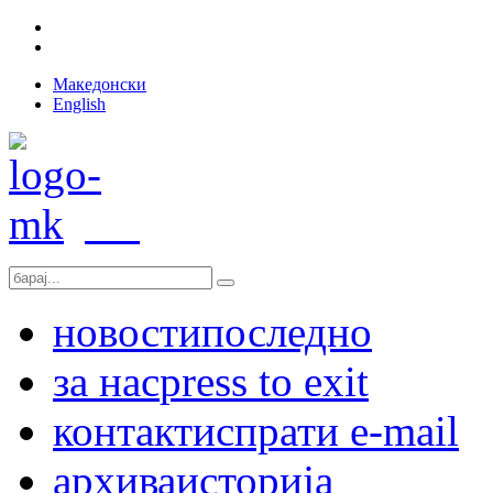
Македонски
English
новости
последно
за нас
press to exit
контакт
испрати e-mail
архива
историја