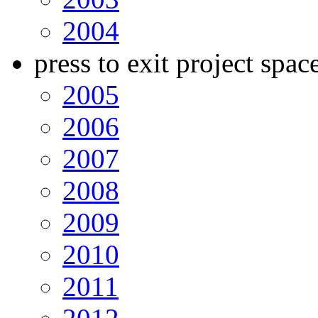
2004
press to exit project spac
2005
2006
2007
2008
2009
2010
2011