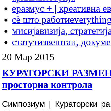
еразмус + | креативна е
сѐ што работи
everything
мисија
визија, стратегиј
статут
извештаи, докум
20
Мар
2015
КУРАТОРСКИ РАЗМЕНИ 
просторна контрола
Симпозиум | Кураторски ра