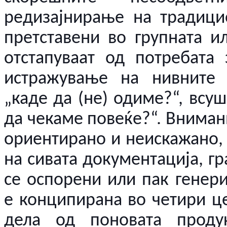
редизајнирање на традици
претставени во групната 
отстапуваат од потребата
истражување на нивните 
„каде да (не) одиме?“, всу
да чекаме повеќе?“. Вниман
ориентирано и неискажано, 
на сивата документација, г
се оспорени или пак генери
е конципирана во четири це
дела од поновата проду