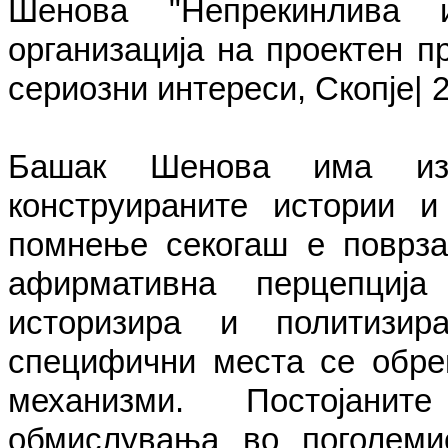
Шенова "Непрекинлива 
организација на проектен пр
сериозни интереси, Скопје| 2
Башак Шенова има изј
конструираните истории и
помнење секогаш е поврзан
афирмативна перцепциј
историзира и политизир
специфични места се обре
механизми. Постојани
обмислувања во поголемио