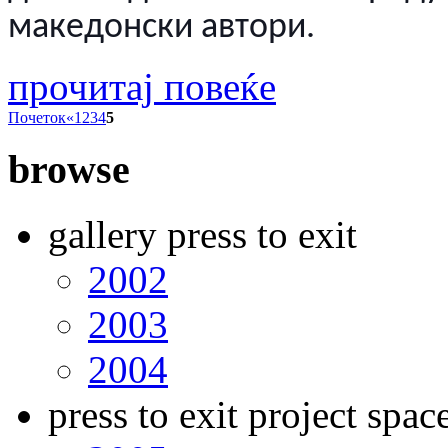
македонски автори.
прочитај повеќе
Почеток
«
1
2
3
4
5
browse
gallery press to exit
2002
2003
2004
press to exit project spac