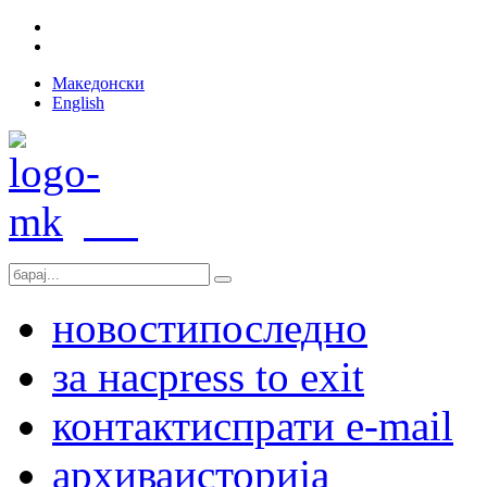
Македонски
English
новости
последно
за нас
press to exit
контакт
испрати e-mail
архива
историја