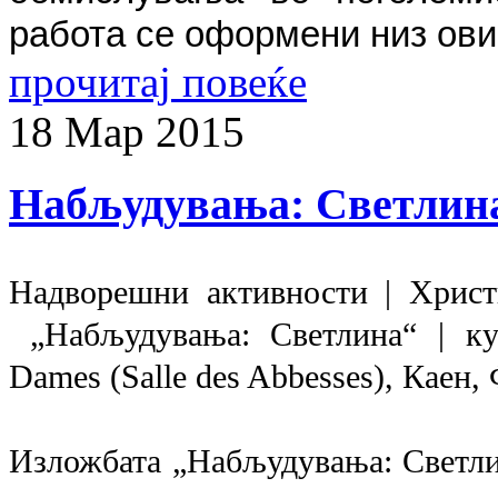
работа се оформени низ ови
прочитај повеќе
18
Мар
2015
Набљудувања: Светлин
Надворешни активности | Христ
„Набљудувања: Светлина“ | ку
Dames (Salle des Abbesses), Каен, 
Изложбата „Набљудувања: Светлин