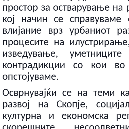
простор за остварување на 
кој начин се справуваме 
влијание врз урбаниот ра
процесите на илустрирање
изведување, уметницит
контрадикции со кои во
опстојуваме.
Осврнувајќи се на теми к
развој на Скопје, социјал
културна и економска реп
скорешните несоодве