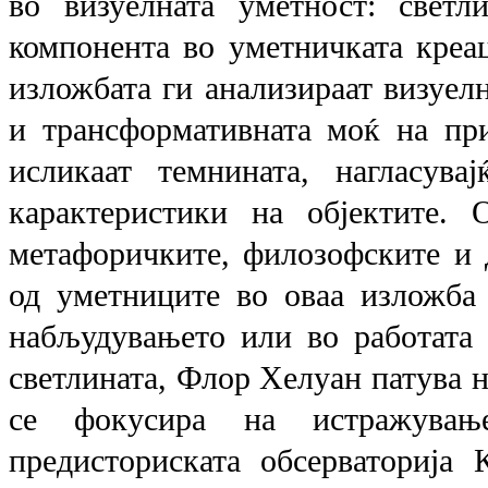
во визуелната уметност: светл
компонента во уметничката креац
изложбата ги анализираат визуел
и трансформативната моќ на при
исликаат темнината, нагласува
карактеристики на објектите. 
метафоричките, филозофските и д
од уметниците во оваа изложба 
набљудувањето или во работата с
светлината, Флор Хелуан патува ни
се фокусира на истражувањ
предисториската обсерваторија