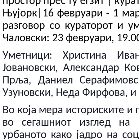
простор прес ту егзит
|
кура
Њујорк
|16
февруари
- 1
ма
разговор со кураторот и ум
Чаловски
: 23
февруари
,
19.0
Уметници: Христина Иван
Јовановски, Александар Ко
Прља, Даниел Серафимовск
Узуновски, Неда Фирфова, и 
Во која мера историските и
во сегашниот изглед на 
урбаното како јадро на соц