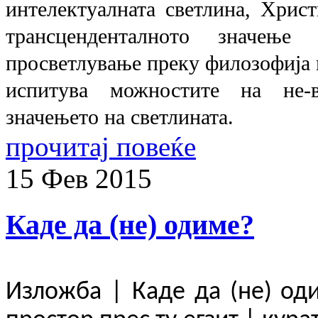
интелектуалната светлина, Христ
трансценденталното значењ
просветлување преку филозофија 
испитува можностите на не-в
значењето на светлината.
прочитај повеќе
15
Фев
2015
Каде да (не) одиме?
Изложба
|
Каде да (не) од